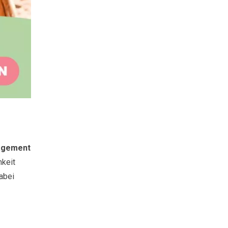
agement
mkeit
abei