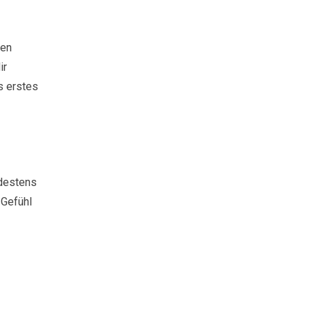
nen
ir
s erstes
ndestens
 Gefühl