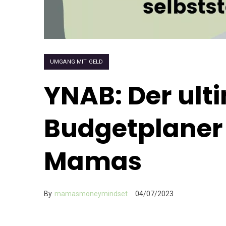
UMGANG MIT GELD
YNAB: Der ult
Budgetplaner 
Mamas
By
mamasmoneymindset
04/07/2023