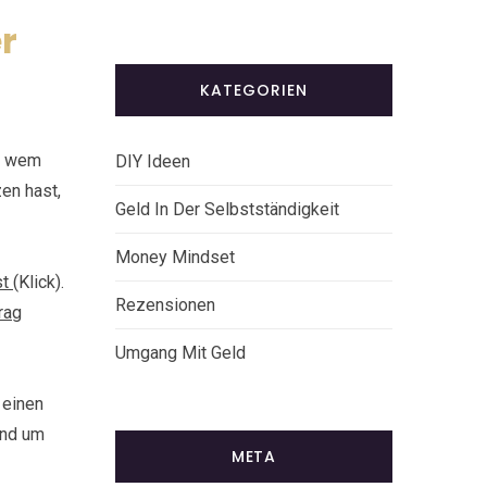
r
KATEGORIEN
er wem
DIY Ideen
en hast,
Geld In Der Selbstständigkeit
Money Mindset
st
(Klick).
Rezensionen
rag
Umgang Mit Geld
 einen
and um
META