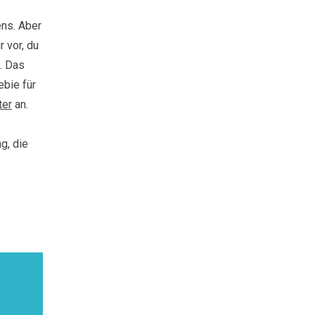
ens. Aber
r vor, du
. Das
ebie für
ter
an.
g, die