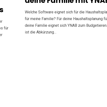
deine Familie mit YNA
s
Welche Software eignet sich für die Haushaltspl
für meine Familie? Für deine Haushaltsplanung fü
er
deine Familie eignet sich YNAB zum Budgetiere
s für
ist die Abkürzung…
er