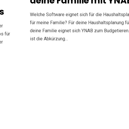
deine Familie mit YNA
s
Welche Software eignet sich für die Haushaltspl
für meine Familie? Für deine Haushaltsplanung fü
er
deine Familie eignet sich YNAB zum Budgetiere
s für
ist die Abkürzung…
er