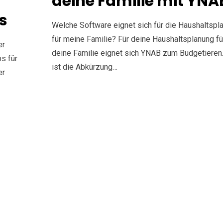
deine Familie mit YNA
s
Welche Software eignet sich für die Haushaltspl
für meine Familie? Für deine Haushaltsplanung fü
er
deine Familie eignet sich YNAB zum Budgetiere
s für
ist die Abkürzung…
er