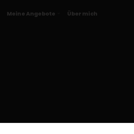
Meine Angebote
Über mich