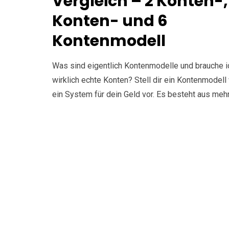
Vergleich – 2 Konten-,
Konten- und 6
Kontenmodell
Was sind eigentlich Kontenmodelle und brauche i
wirklich echte Konten? Stell dir ein Kontenmodell
ein System für dein Geld vor. Es besteht aus meh