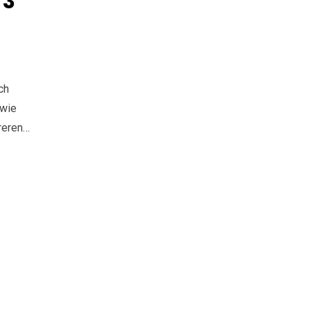
 3
ch
 wie
reren…