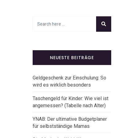
NEUESTE BEITRÄGE
Geldgeschenk zur Einschulung: So
wird es wirklich besonders
Taschengeld für Kinder: Wie viel ist
angemessen? (Tabelle nach Alter)
YNAB: Der ultimative Budgetplaner
für selbstständige Mamas