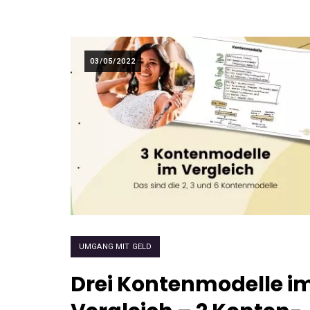
03/05/2022
UMGANG MIT GELD
Drei Kontenmodelle i