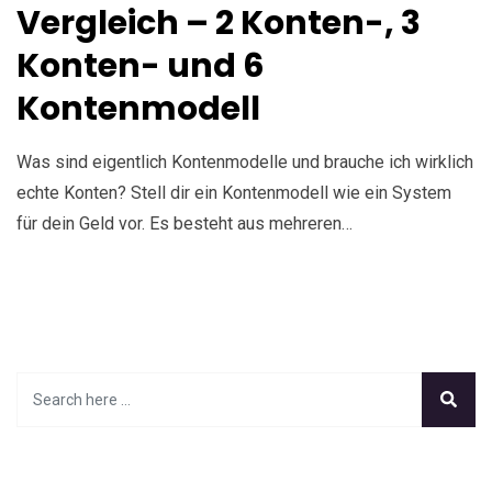
Vergleich – 2 Konten-, 3
Konten- und 6
Kontenmodell
Was sind eigentlich Kontenmodelle und brauche ich wirklich
echte Konten? Stell dir ein Kontenmodell wie ein System
für dein Geld vor. Es besteht aus mehreren…