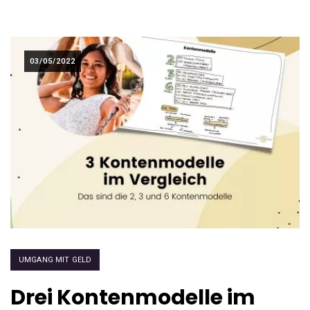
03/05/2022
UMGANG MIT GELD
Drei Kontenmodelle im