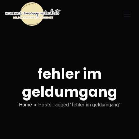
fehler im
geldumgang
Home
Posts Tagged "fehler im geldumgang"