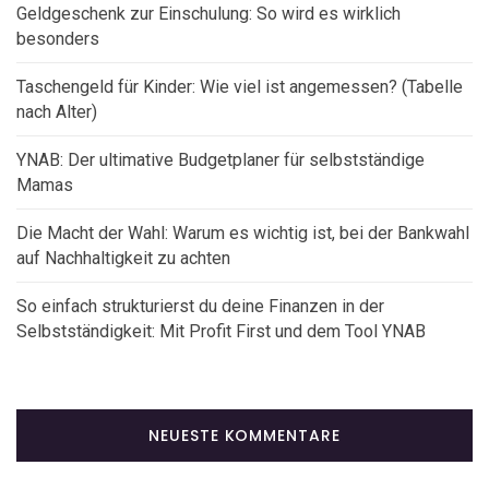
Geldgeschenk zur Einschulung: So wird es wirklich
besonders
Taschengeld für Kinder: Wie viel ist angemessen? (Tabelle
nach Alter)
YNAB: Der ultimative Budgetplaner für selbstständige
Mamas
Die Macht der Wahl: Warum es wichtig ist, bei der Bankwahl
auf Nachhaltigkeit zu achten
So einfach strukturierst du deine Finanzen in der
Selbstständigkeit: Mit Profit First und dem Tool YNAB
NEUESTE KOMMENTARE