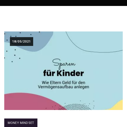
18/05/2021
MONEY MINDSET