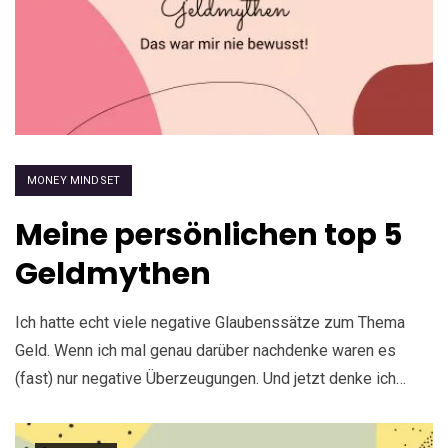
MONEY MINDSET
Meine persönlichen top 5
Geldmythen
Ich hatte echt viele negative Glaubenssätze zum Thema
Geld. Wenn ich mal genau darüber nachdenke waren es
(fast) nur negative Überzeugungen. Und jetzt denke ich…