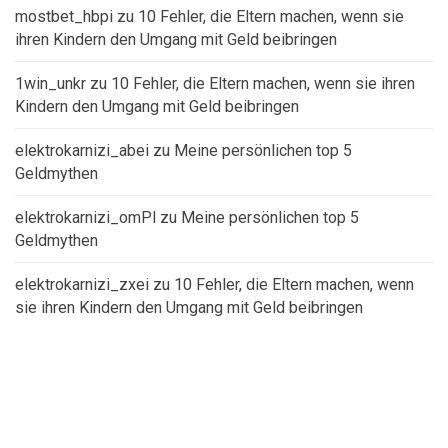
mostbet_hbpi
zu
10 Fehler, die Eltern machen, wenn sie
ihren Kindern den Umgang mit Geld beibringen
1win_unkr
zu
10 Fehler, die Eltern machen, wenn sie ihren
Kindern den Umgang mit Geld beibringen
elektrokarnizi_abei
zu
Meine persönlichen top 5
Geldmythen
elektrokarnizi_omPl
zu
Meine persönlichen top 5
Geldmythen
elektrokarnizi_zxei
zu
10 Fehler, die Eltern machen, wenn
sie ihren Kindern den Umgang mit Geld beibringen