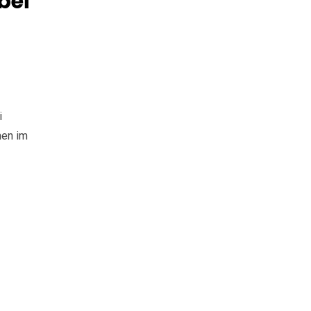
bei
i
men im