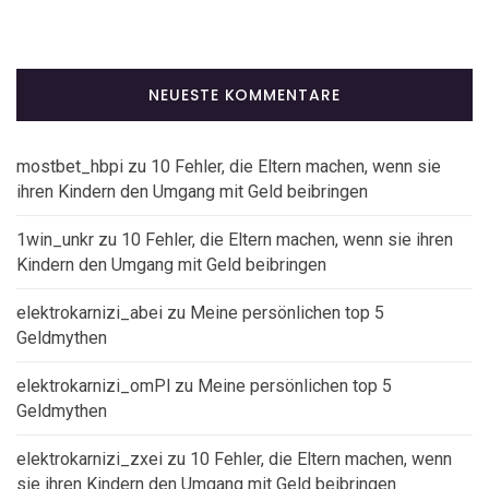
NEUESTE KOMMENTARE
mostbet_hbpi
zu
10 Fehler, die Eltern machen, wenn sie
ihren Kindern den Umgang mit Geld beibringen
1win_unkr
zu
10 Fehler, die Eltern machen, wenn sie ihren
Kindern den Umgang mit Geld beibringen
elektrokarnizi_abei
zu
Meine persönlichen top 5
Geldmythen
elektrokarnizi_omPl
zu
Meine persönlichen top 5
Geldmythen
elektrokarnizi_zxei
zu
10 Fehler, die Eltern machen, wenn
sie ihren Kindern den Umgang mit Geld beibringen