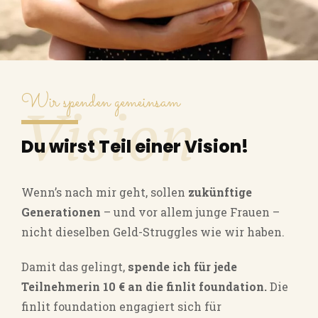
Wir spenden gemeinsam
Vision
Du wirst Teil einer Vision!
Wenn’s nach mir geht, sollen
zukünftige
Generationen
– und vor allem junge Frauen –
nicht dieselben Geld-Struggles wie wir haben.
Damit das gelingt,
spende ich für jede
Teilnehmerin 10 € an die finlit foundation.
Die
finlit foundation engagiert sich für