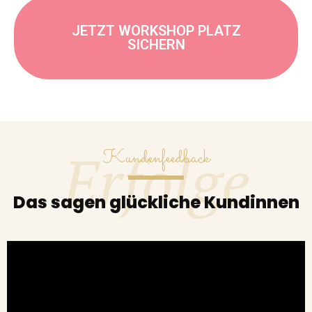
JETZT WORKSHOP PLATZ
SICHERN
Erfolge
Kundenfeedback
Das sagen glückliche Kundinnen