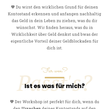
💛
Du wirst den wirklichen Grund für deinen
Kontostand erkennen und anfangen nachhaltig
das Geld in dein Leben zu ziehen, was du dir
wünschst. Wir finden heraus, was du in
Wirklichkeit über Geld denkst und bwas der
eigentliche Vorteil deiner Geldblockaden für
dich ist.
Für wen?
Passt's?
Ist es was für mich?
💛
Der Workshop ist perfekt für dich, wenn du
den
Ursachen
deines Kontostands auf den