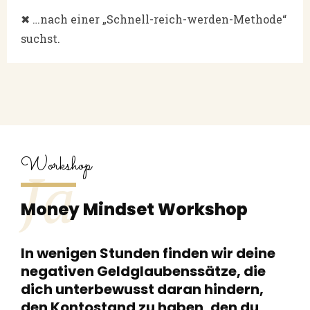
✖ …nach einer „Schnell-reich-werden-Methode“
suchst.
Workshop
Ja
Money Mindset Workshop
In wenigen Stunden finden wir deine
negativen Geldglaubenssätze, die
dich unterbewusst daran hindern,
den Kontostand zu haben, den du