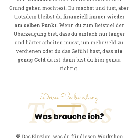
Grund gehen möchtest. Du machst und tust, aber
trotzdem bleibst du
finanziell immer wieder
am selben Punkt
. Wenn du zum Beispiel der
Überzeugung bist, dass du einfach nur länger
und härter arbeiten musst, um mehr Geld zu
verdienen oder du das Gefühl hast, dass
nie
genug Geld
da ist, dann bist du hier genau
richtig.
Deine Vorbereitung
To-Dos
Was brauche ich?
💛
Das Einzige, was du für diesen Workshop