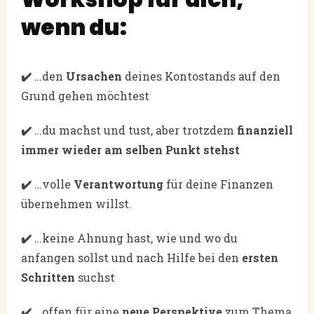
wenn du:
✔️
…den
Ursachen
deines Kontostands auf den
Grund gehen möchtest
✔️
…
du machst und tust, aber trotzdem
finanziell
immer wieder am selben Punkt stehst
✔️
…
volle
Verantwortung
für deine Finanzen
übernehmen willst.
✔️
…
keine Ahnung hast, wie und wo du
anfangen sollst und nach Hilfe bei den
ersten
Schritten
suchst
✔️
…
offen für eine
neue Perspektive
zum Thema